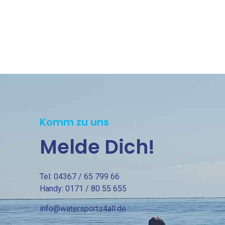
Komm zu uns
Melde Dich!
Tel: 04367 / 65 799 66
Handy: 0171 / 80 55 655
info@watersports4all.de