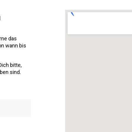
n
erne das
on wann bis
ich bitte,
ben sind.