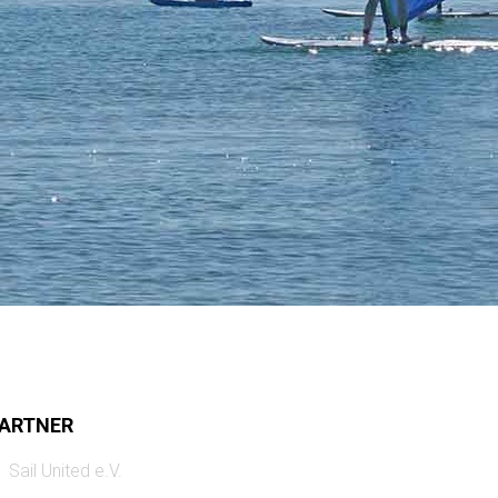
ARTNER
Sail United e.V.