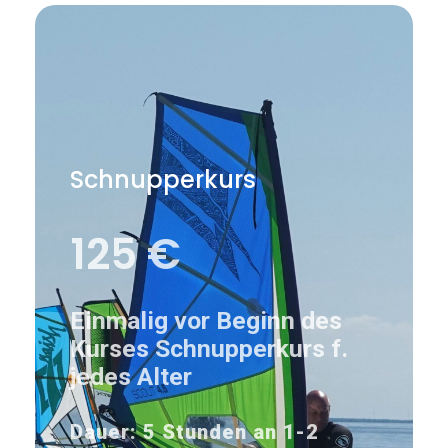
Schnupperkurs
125 €
Einmalig vor Beginn des
Kurses Schnupperkurs f.
jedes Alter
Dauer: 5 Stunden an 1-2