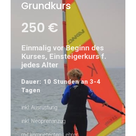
Grundkurs
250 €
Einmalig vor Beginn des
Kurses, Einsteigerkurs f.
jedes Alter
Dauer: 10 Stunden an 3-4
Tagen
inkl. Ausrüstung
inkl. Neoprenanzug
mit kompetenten Lehrer