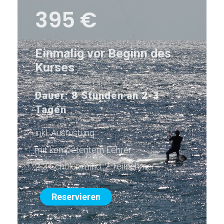
395 €
Einmalig vor Beginn des
Kurses
Dauer: 8 Stunden
an 2-3
Tagen
inkl. Ausrüstung
mit kompetentem Lehrer
2-3 Schüler, mind. 2 Teilnehmer
Reservieren