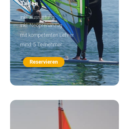
Tagen
inkl. Ausrüstung
inkl. Neoprenanzug
mit kompetenten Lehrer
mind. 5 Teilnehmer
Reservieren