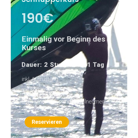
190€
Einmalig vor Beginn des
Kurses
Dauer: 2 Stunden
an 1 Tag
inkl. Ausrüstung
mit kompetentem Lehrer
2-4 Teilnehmer, mind. 2 Teilnehmer
Reservieren