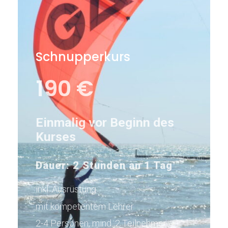
Schnupperkurs
190 €
Einmalig vor Beginn des
Kurses
Dauer: 2 Stunden
an 1 Tag
inkl. Ausrüstung
mit kompetentem Lehrer
2-4 Personen, mind. 2 Teilnehmer