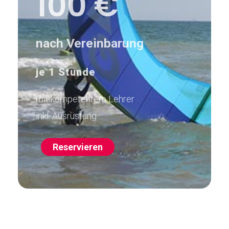
100 €
nach Vereinbarung
je 1 Stunde
mit kompetentem Lehrer
inkl. Ausrüstung
Reservieren