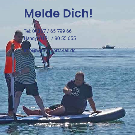
Melde Dich!
Tel: 04367 / 65 799 66
Handy: 0171 / 80 55 655
info@watersports4all.de