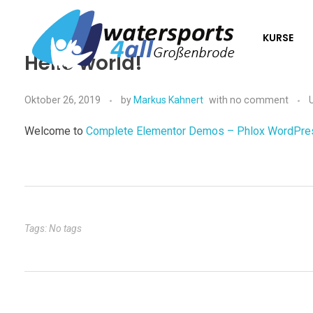
KURSE
Hello world!
Die Wassersportschule in Großenbrode
Oktober 26, 2019
by
Markus Kahnert
with
no comment
Welcome to
Complete Elementor Demos – Phlox WordPr
Tags: No tags