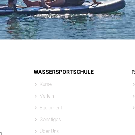
WASSERSPORTSCHULE
P
Kurse
Verleih
Equipment
Sonstiges
Über Uns
n