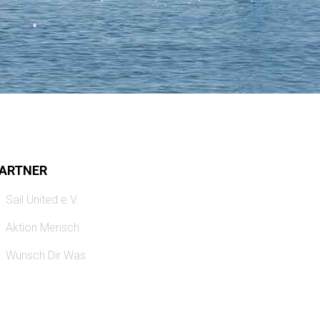
ARTNER
Sail United e.V.
Aktion Mensch
Wünsch Dir Was